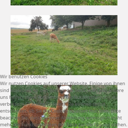
Wir benutzen Cookies
Wir nutzen Cookies auf unserer Website. Einige von ihnen
sind essenziell für den Betrieb der Seite, während andere
uns helfen, diese Website und die Nutzererfahrung zu
verbessern (Tracking Cookies). Sie können selbst
entscheiden, ob Sie die Cookies zulassen möchten. Bitte
beachten Sie, dass bei einer Ablehnung womöglich nicht
mehr alle Funktionalitäten der Seite zur Verfügung stehen.