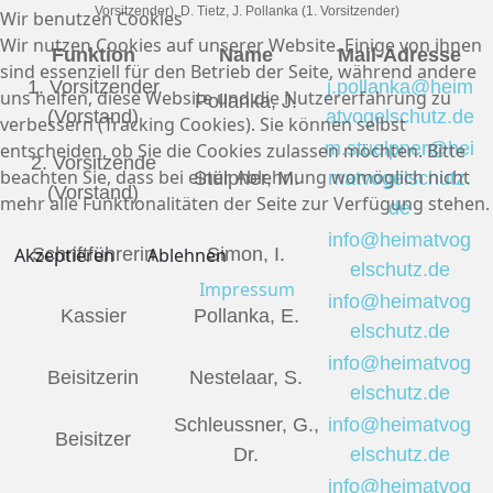
Vorsitzender), D. Tietz, J. Pollanka (1. Vorsitzender)
Wir benutzen Cookies
Wir nutzen Cookies auf unserer Website. Einige von ihnen
Funktion
Name
Mail-Adresse
sind essenziell für den Betrieb der Seite, während andere
1. Vorsitzender
j.pollanka@heim
uns helfen, diese Website und die Nutzererfahrung zu
Pollanka, J.
(Vorstand)
atvogelschutz.de
verbessern (Tracking Cookies). Sie können selbst
m.stuelpner@hei
entscheiden, ob Sie die Cookies zulassen möchten. Bitte
2. Vorsitzende
beachten Sie, dass bei einer Ablehnung womöglich nicht
Stülpner, M.
matvogelschutz.
(Vorstand)
mehr alle Funktionalitäten der Seite zur Verfügung stehen.
de
info@heimatvog
Akzeptieren
Ablehnen
Schriftführerin
Simon, I.
elschutz.de
Impressum
info@heimatvog
Kassier
Pollanka, E.
elschutz.de
info@heimatvog
Beisitzerin
Nestelaar, S.
elschutz.de
Schleussner, G.,
info@heimatvog
Beisitzer
Dr.
elschutz.de
info@heimatvog